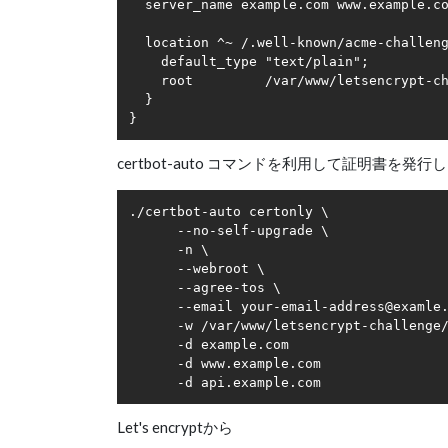
  server_name example.com www.example.co
  location ^~ /.well-known/acme-challeng
    default_type "text/plain";

    root         /var/www/letsencrypt-ch
  }

certbot-auto コマンドを利用して証明書を
./certbot-auto certonly \

      --no-self-upgrade \

      -n \

      --webroot \

      --agree-tos \

      --email your-email-address@examle.
      -w /var/www/letsencrypt-challenge/
      -d example.com

      -d www.example.com

Let's encryptから