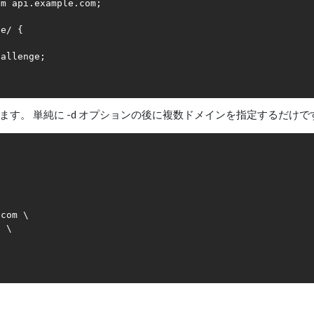
m api.example.com;

e/ {

allenge;

発行します。 単純に -d オプションの後に複数ドメインを指定するだけで
com \

 \
