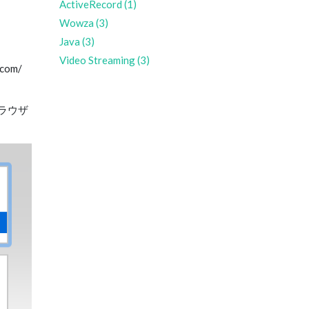
ActiveRecord (1)
Wowza (3)
Java (3)
Video Streaming (3)
com/
のブラウザ