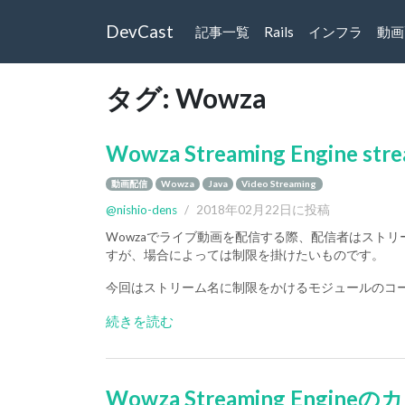
DevCast
記事一覧
Rails
インフラ
動画
タグ: Wowza
Wowza Streaming Engin
動画配信
Wowza
Java
Video Streaming
@nishio-dens
/
2018年02月22日に投稿
Wowzaでライブ動画を配信する際、配信者はスト
すが、場合によっては制限を掛けたいものです。
今回はストリーム名に制限をかけるモジュールのコ
続きを読む
Wowza Streaming Eng